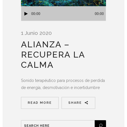
Reproductor
00:00
00:00
de
audio
1 Junio 2020
ALIANZA –
RECUPERA LA
CALMA
Sonido terapéutico para procesos de perdida
de energía, desmotivación e incertidumbre
READ MORE
SHARE