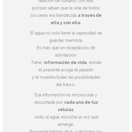
relación de cuidado con ella,
porque sabían que la vida de todos
los seres era bendecida
a través de
ella y con ella
.
El agua no solo tiene la capacidad de
guardar memoria.
Es más que un receptáculo de
asimilación.
Tiene
información de vida
, donde
el presente acoge el pasado
y te muestra todas las posibilidades
del futuro…
Esa información es reconocida y
escuchada por
cada una de tus
células
.
Junto al agua, escucha la voz que
emerge.
Porque te hablará de ti, y de todos los