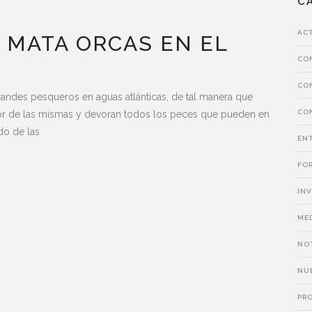
C
AC
 MATA ORCAS EN EL
CO
CO
randes pesqueros en aguas atlánticas, de tal manera que
CON
erior de las mismas y devoran todos los peces que pueden en
do de las
EN
FO
IN
ME
NO
NU
PR