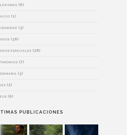
(6)
FLEXIONES
(1)
VICIO
(3)
LIDARIDAD
(36)
NIDOS
(28)
NIDOS ESPECIALES
(7)
STIMONIOS
(3)
ERINARIA
(2)
JES
(6)
DEOS
LTIMAS PUBLICACIONES