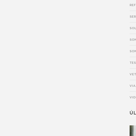
RE
SER
SO
SO
SO
TE
VET
VIA
VI
Ú