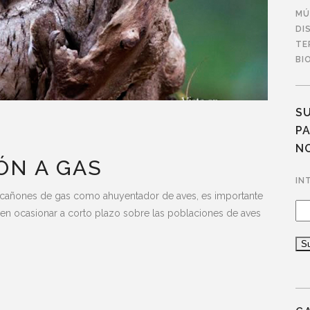
MÚ
DI
TE
BI
S
PA
N
ÓN A GAS
IN
zan cañones de gas como ahuyentador de aves, es importante
den ocasionar a corto plazo sobre las poblaciones de aves